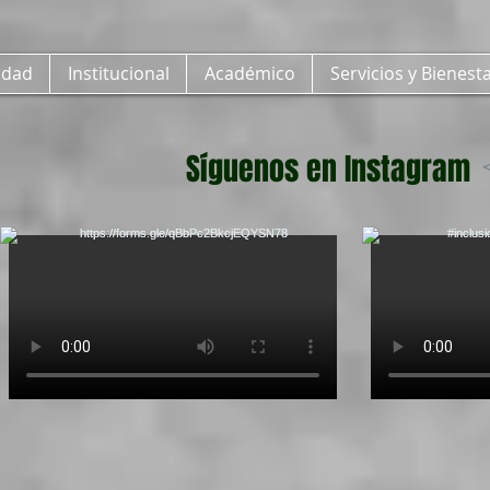
idad
Institucional
Académico
Servicios y Bienest
Síguenos en Instagram