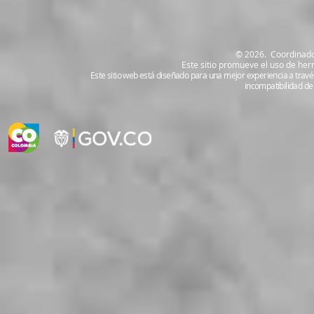
​© 2026.
Coordinado
Este sitio promueve el uso de herr
Este sitio web está diseñado para una mejor experiencia a trav
incompatibilidad de